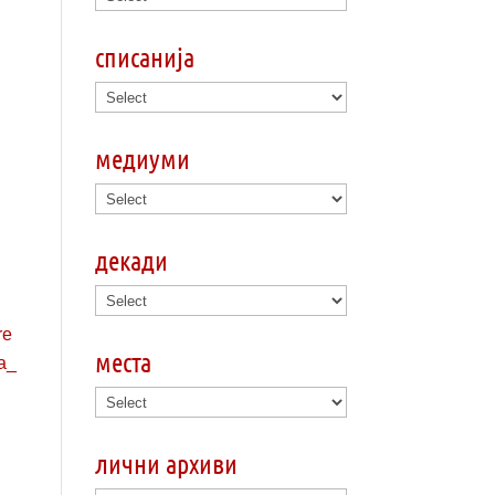
списанија
медиуми
декади
места
лични архиви