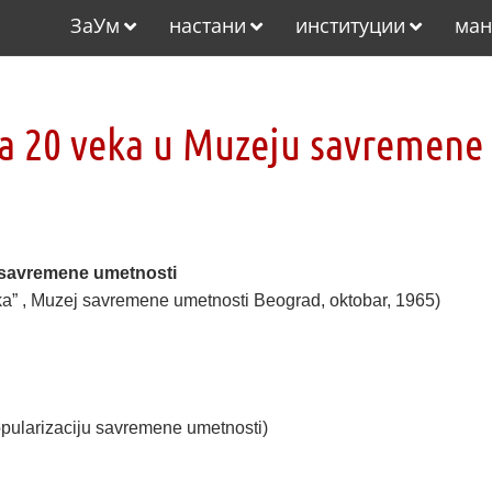
ЗаУм
настани
институции
ман
ka 20 veka u Muzeju savremene
 savremene umetnosti
eka” , Muzej savremene umetnosti Beograd, oktobar, 1965)
 popularizaciju savremene umetnosti)