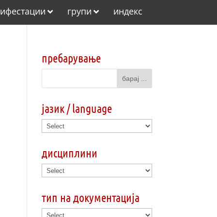
ифестации
групи
индекс
пребарување
јазик / language
дисциплини
тип на документација