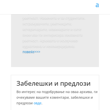
место, и да се понудат за користење
онлајн, што повеќе материјали за
современата македонска ликовна
уметност. Наменета е за студентите,
истражувачите, уметниците,
историчарите, новинарите и сите
оние кои ги интересира ликовната
уметност. Архивата е исклучиво
едукативна и некомерцијална.
повеќе>>>
Забелешки и предлози
Во интерес на подобрување на оваа архива, ги
очекуваме вашите коментари, забелешки и
предлози
овде
.