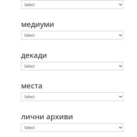
медиуми
декади
места
лични архиви