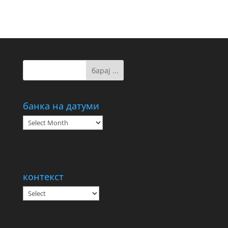
банка на датуми
банка
на
датуми
контекст