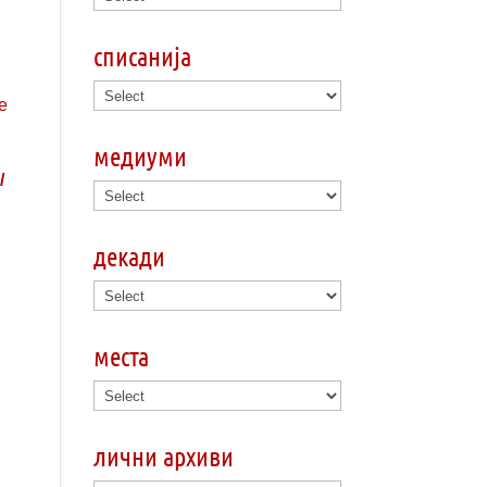
списанија
медиуми
/
декади
места
лични архиви