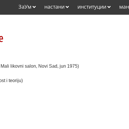
ЗаУм
настани
институции
ман
e
Mali likovni salon, Novi Sad, jun 1975)
t i teoriju)