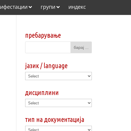
ифестации
групи
индекс
пребарување
јазик / language
дисциплини
тип на документација