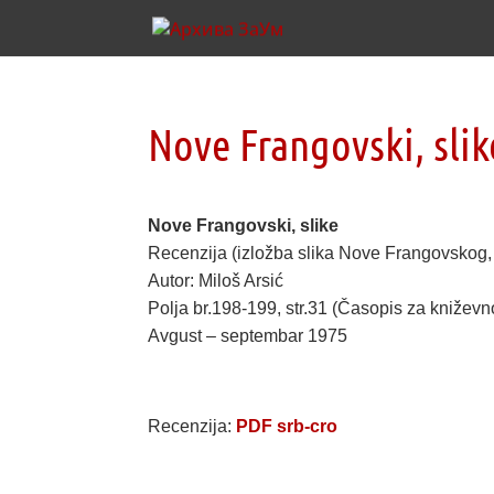
Nove Frangovski, slik
Nove Frangovski, slike
Recenzija (izložba slika Nove Frangovskog, 
Autor: Miloš Arsić
Polja br.198-199, str.31 (Časopis za kniževnos
Avgust – septembar 1975
Recenzija:
PDF srb-cro