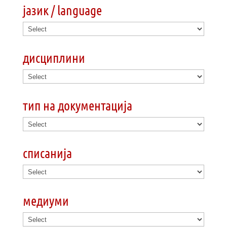
јазик / language
дисциплини
тип на документација
списанија
медиуми