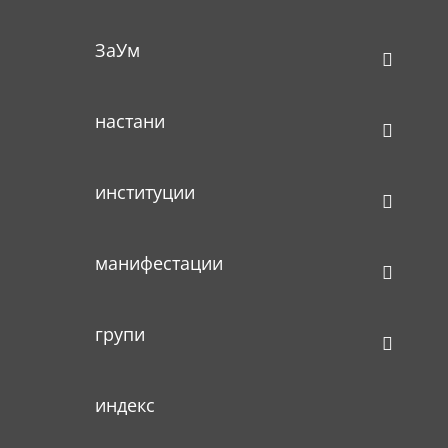
ЗаУм
настани
институции
манифестации
групи
индекс