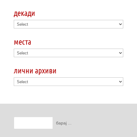
декади
места
лични архиви