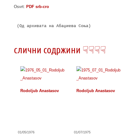
Osvrt:
PDF srb-cro
(Од архивата на Абаџиева Соња)

слични содржини ☟☟☟☟
Rodoljub Anastasov
Rodoljub Anastasov
01/05/1976
01/07/1975