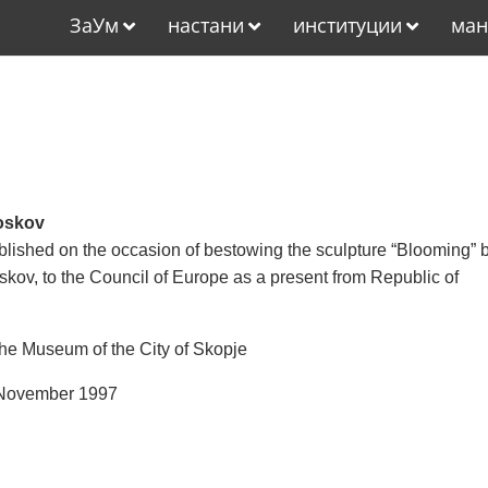
ЗаУм
настани
институции
ман
oskov
blished on the occasion of bestowing the sculpture “Blooming” 
kov, to the Council of Europe as a present from Republic of
he Museum of the City of Skopje
 November 1997