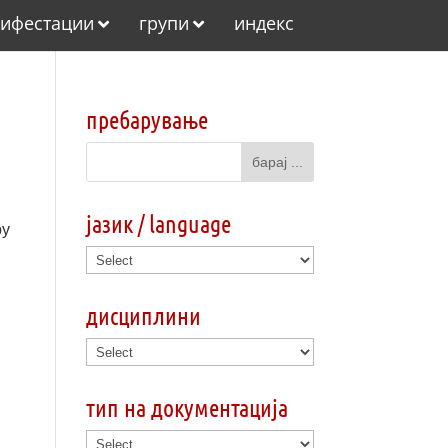
ифестации
групи
индекс
пребарување
јазик / language
by
дисциплини
тип на документација