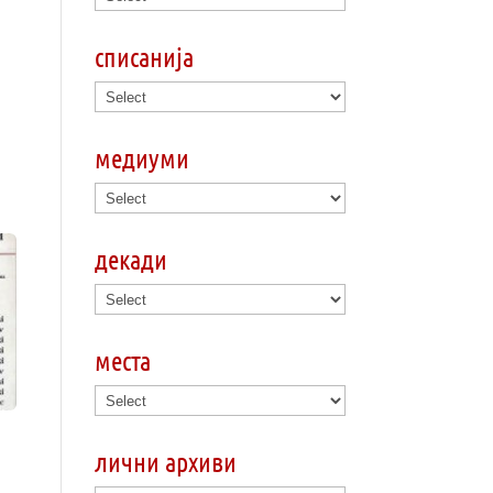
списанија
медиуми
декади
места
лични архиви