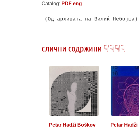
Catalog:
PDF eng
(Од архивата на Вилиќ Небојша)
слични содржини ☟☟☟☟
Petar Hadži Boškov
Petar Hadži