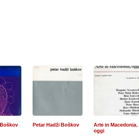
 Boškov
Petar Hadži Boškov
Arte in Macedonia,
oggi