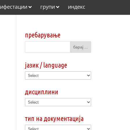
ифестации
групи
индекс
пребарување
јазик / language
дисциплини
тип на документација