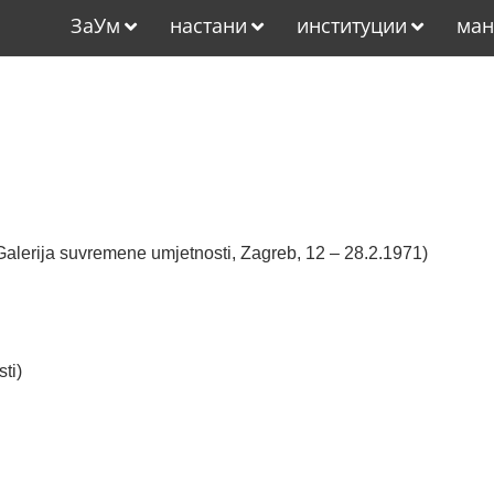
ЗаУм
настани
институции
ман
 Galerija suvremene umjetnosti, Zagreb, 12 – 28.2.1971)
ti)