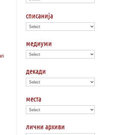
списанија
медиуми
декади
места
лични архиви