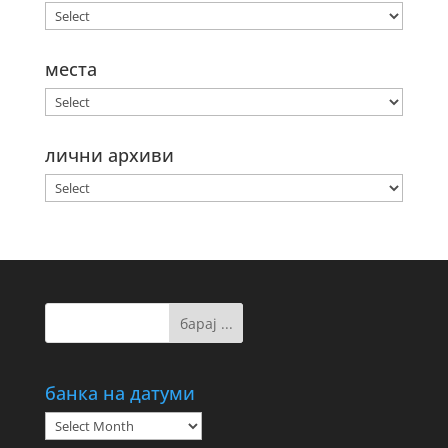
места
лични архиви
банка на датуми
банка
на