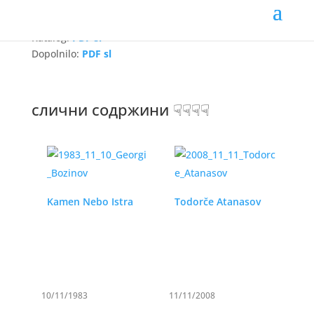
Katalog:
PDF sl
Dopolnilo:
PDF sl
слични содржини ☟☟☟☟
Kamen Nebo Istra
Todorče Atanasov
10/11/1983
11/11/2008