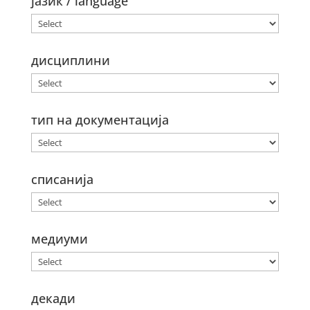
јазик / language
дисциплини
тип на документација
списанија
медиуми
декади