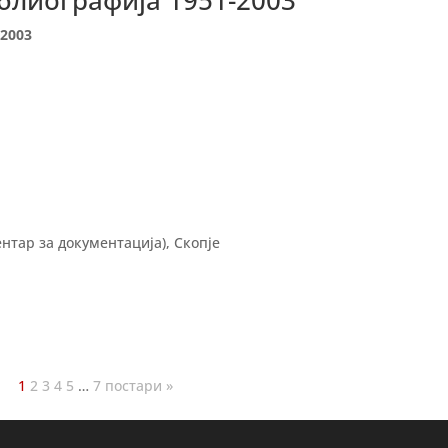
блиографија 1951-2003
2003
нтар за документација), Скопје
1
2
3
4
5
…
7
постари »