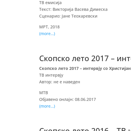
ТВ емисија
Текст: Викторија Васева Димеска
Сценарио: Јане Теохаревски
МРТ, 2018
(more…)
Скопско лето 2017 – инт
Скопско лето 2017 – интервју со Христија
ТВ интервју
Автор: не е наведен
МТВ
Објавено онлајн: 08.06.2017
(more…)
Скопско лето 2016 – ТВ 