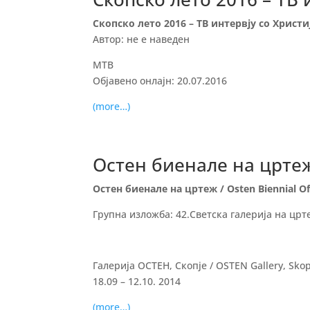
Скопско лето 2016 – ТВ интервју со Христи
Автор: не е наведен
МТВ
Објавено онлајн: 20.07.2016
(more…)
Остен биенале на цртеж 
Остен биенале на цртеж / Osten Biennial O
Групна изложба: 42.Светска галерија на цртеж
Галерија ОСТЕН, Скопје / OSTEN Gallery, Sko
18.09 – 12.10. 2014
(more…)