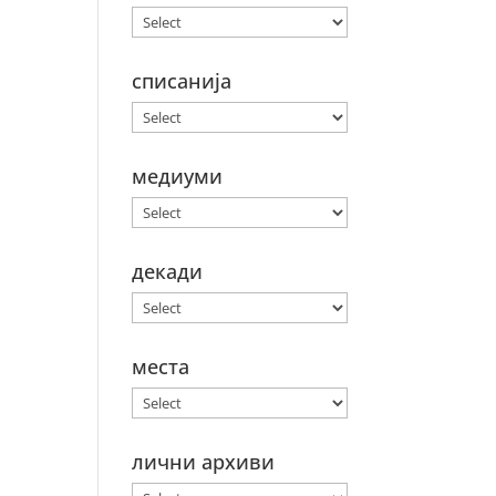
списанија
медиуми
декади
места
лични архиви