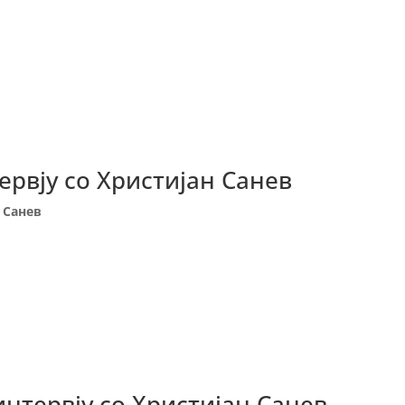
ервју со Христијан Санев
н Санев
интервју со Христијан Санев