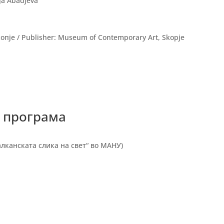
ja Abadjeva
пје / Publisher: Museum of Contemporary Art, Skopje
 програма
алканската слика на свет“ во МАНУ)