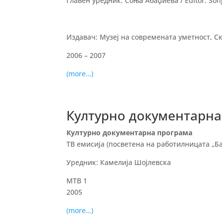
Главен уредник: Соња Абаџиева / Editor: Son
Издавач: Музеј на современата уметност, Ско
2006 – 2007
(more…)
Културно документарна
Културно документарна програма
ТВ емисија (посветена на работилницата „Б
Уредник: Камелија Шојлевскa
МТВ 1
2005
(more…)