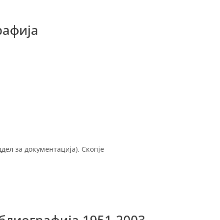
рафија
дел за документација), Скопје