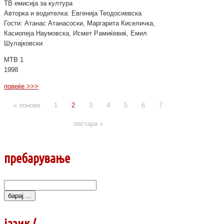
ТВ емисија за култура
Авторка и водителка: Евгенија Теодосиевска
Гости: Атанас Атанасоски, Маргарита Киселичка,
Касиопеја Наумовска, Исмет Рамиќевиќ, Емил
Шулајковски
МТВ 1
1998
повеќе >>>
« понови
1
2
3
4
5
6
7
постари »
пребарување
Search
for:
јазик /