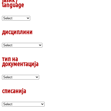
language
дисциплини
тип на
документација
списанија