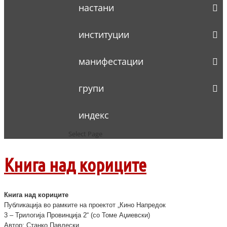
настани
институции
манифестации
групи
индекс
Select Page
Книга над кориците
Книга над кориците
Публикација во рамките на проектот „Кино Напредок
3 – Трилогија Провинција 2“ (со Томе Аџиевски)
Автор: Станко Павлески