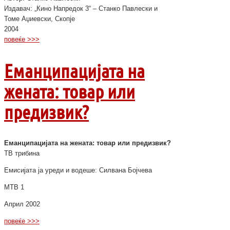
Издавач: „Кино Напредок 3“ – Станко Павлески и
Томе Аџиевски, Скопје
2004
повеќе >>>
Еманципацијата на
жената: товар или
предизвик?
Еманципацијата на жената: товар или предизвик?
ТВ трибина
Емисијата ја уреди и водеше: Силвана Бојчева
МТВ 1
Април 2002
повеќе >>>