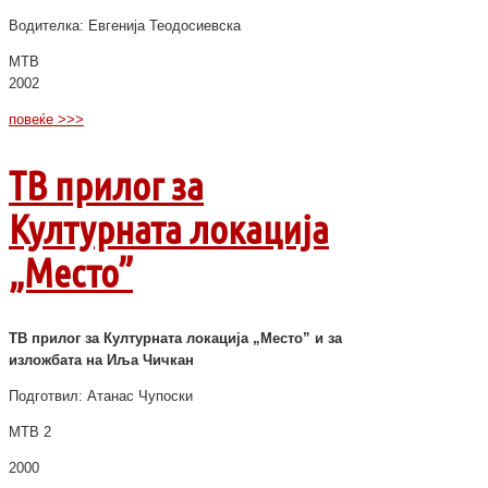
Водителка: Евгенија Теодосиевска
МТВ
2002
повеќе >>>
ТВ прилог за
Културната локација
„Место”
ТВ прилог за Културната локација „Место” и за
изложбата на Иља Чичкан
Подготвил: Атанас Чупоски
МТВ 2
2000