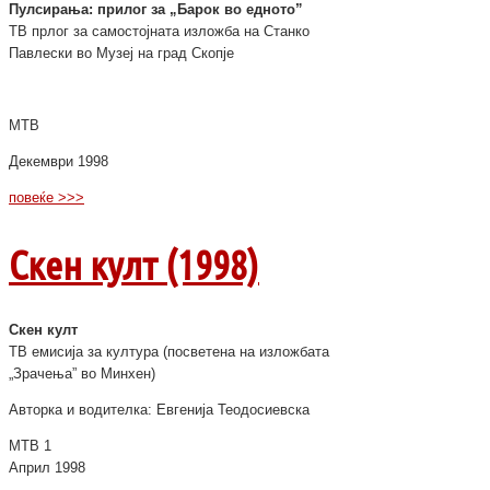
Пулсирања: прилог за „Барок во едното”
ТВ прлог за самостојната изложба на Станко
Павлески во Музеј на град Скопје
МТВ
Декември 1998
повеќе >>>
Скен култ (1998)
Скен култ
ТВ емисија за култура (посветена на изложбата
„Зрачења” во Минхен)
Авторка и водителка: Евгенија Теодосиевска
МТВ 1
Април 1998