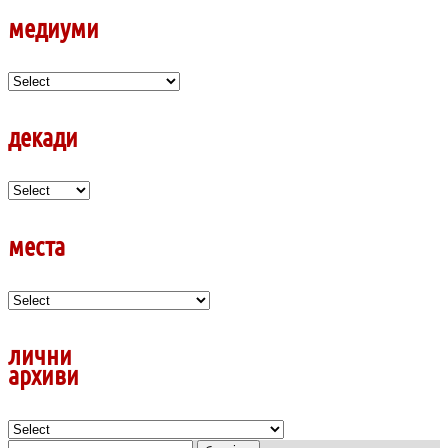
медиуми
декади
места
лични
архиви