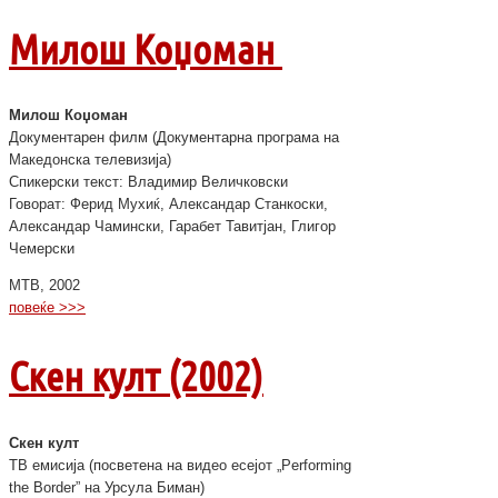
Милош Коџоман
Милош Коџоман
Документарен филм (Документарна програма на
Македонска телевизија)
Спикерски текст: Владимир Величковски
Говорат: Ферид Мухиќ, Александар Станкоски,
Александар Чамински, Гарабет Тавитјан, Глигор
Чемерски
МТВ, 2002
повеќе >>>
Скен култ (2002)
Скен култ
ТВ емисија (посветена на видео есејот „Performing
the Border” на Урсула Биман)