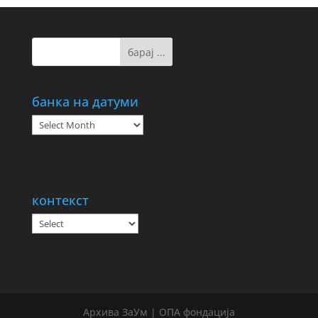
банка на датуми
банка
на
датуми
контекст
Архива ЗаУм | ОПА фондација