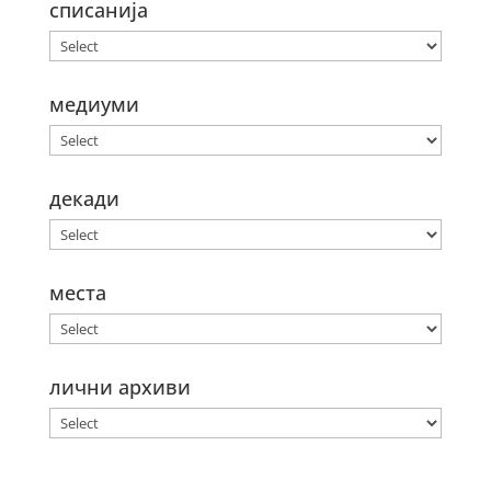
списанија
медиуми
декади
места
лични архиви