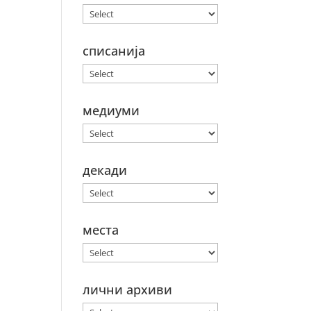
списанија
медиуми
декади
места
лични архиви