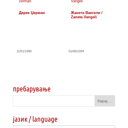
Дерек Џерман
Жанета Вангели /
Zaneta Vangeli
11/01/1995
01/06/1994
пребарување
јазик / language