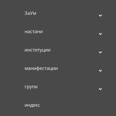
ЗаУм
настани
институции
манифестации
групи
индекс