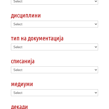
дисциплини
тип на документација
списанија
медиуми
декади