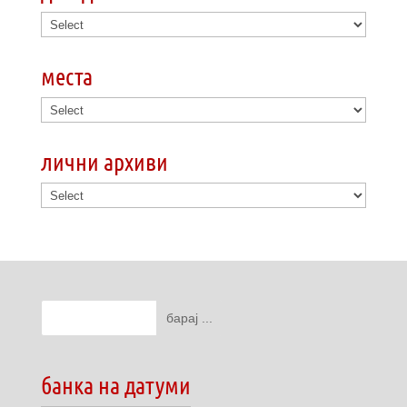
места
лични архиви
банка на датуми