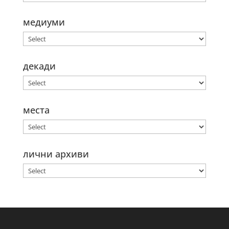
медиуми
декади
места
лични архиви