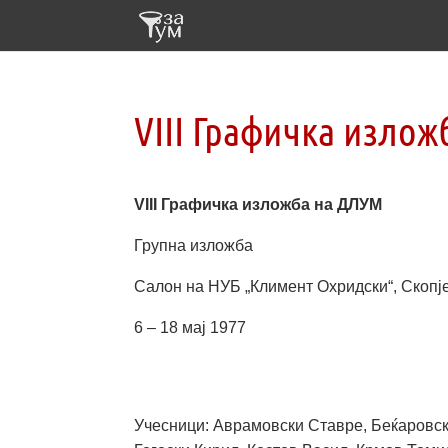
VIII Графичка изло
VIII Графичка изложба на ДЛУМ
Групна изложба
Салон на НУБ „Климент Охридски“, Скопј
6 – 18 мај 1977
Учесници: Аврамовски Ставре, Беќаровск