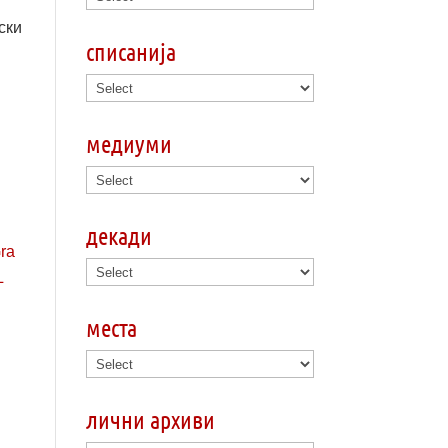
ски
списанија
медиуми
декади
места
лични архиви