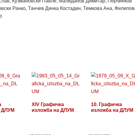
ислав, Кузмановски Павле, Малиданов Димитар, Перчинков
вски Ранко, Танчев Динка Костадин, Темкова Ана, Филипов
р
а
XIV Графичка
10. Графичка
а ДЛУМ
изложба на ДЛУМ
изложба на ДЛУМ