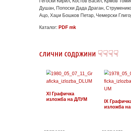
Гегоски Кирил, Костов Васил, Крмов Том
Душан, Попоски Дада Драган, Струменико
Ацо, Хаџи Бошков Петар, Чемерски Глиго
Каталог:
PDF mk
слични содржини ☟☟☟☟
XI Графичка
изложба на ДЛУМ
IX Графичк
изложба н