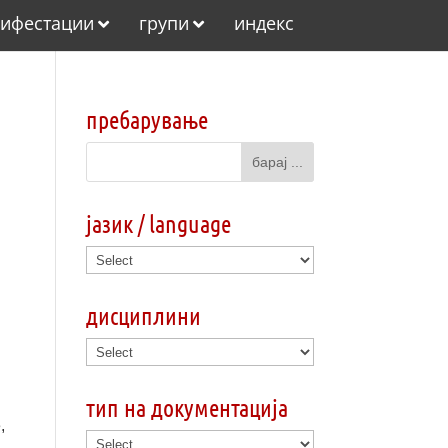
ифестации
групи
индекс
пребарување
јазик / language
дисциплини
тип на документација
,