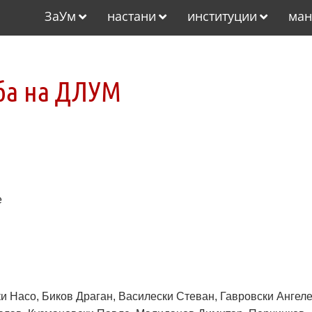
ЗаУм
настани
институции
ман
жба на ДЛУМ
е
и Насо, Биков Драган, Василески Стеван, Гавровски Ангеле