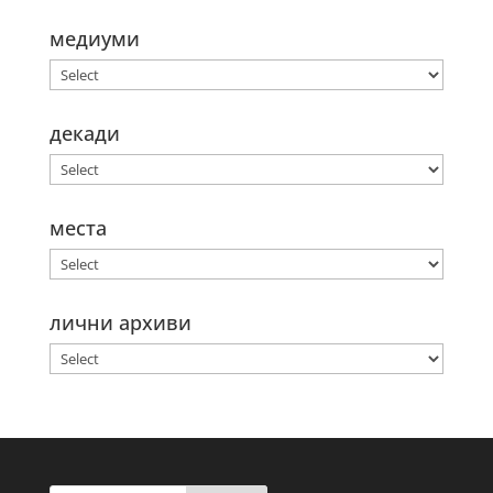
медиуми
декади
места
лични архиви