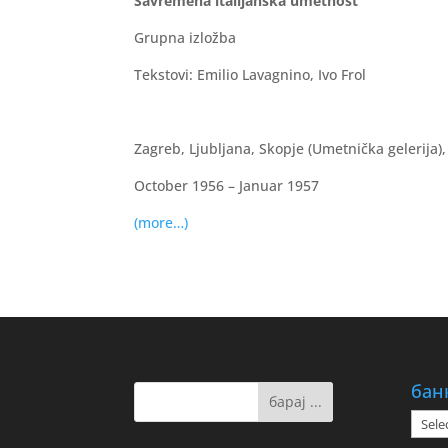
Savremena italijanska umetnost
Grupna izložba
Tekstovi: Emilio Lavagnino, Ivo Frol
Zagreb, Ljubljana, Skopje (Umetnička gelerija)
October 1956 – Januar 1957
(more…)
бан
банк
на