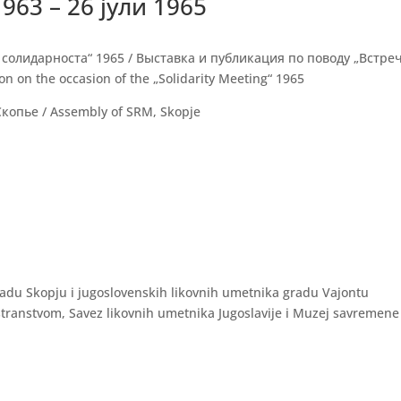
963 – 26 јули 1965
 солидарноста“ 1965 / Выставка и публикация по поводу „Встре
n on the occasion of the „Solidarity Meeting“ 1965
копье / Assembly of SRM, Skopje
gradu Skopju i jugoslovenskih likovnih umetnika gradu Vajontu
ostranstvom, Savez likovnih umetnika Jugoslavije i Muzej savremene