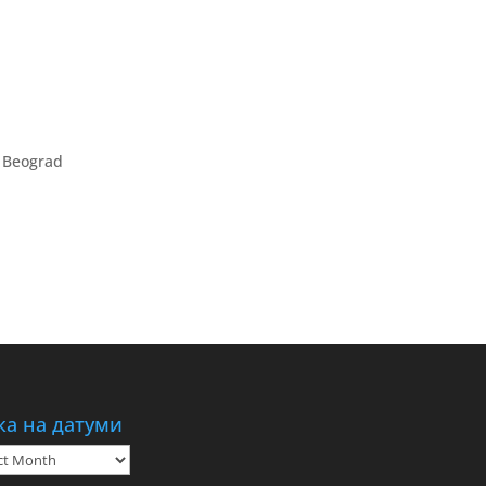
, Beograd
ка на датуми
а