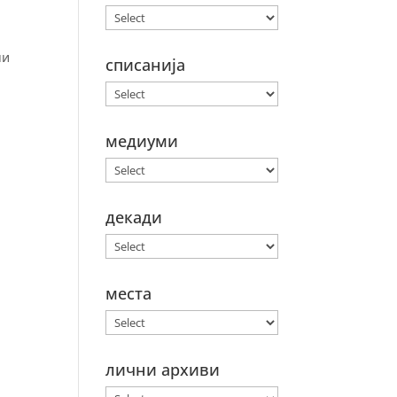
чи
списанија
медиуми
декади
места
лични архиви