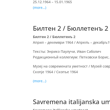
25.12.1964 – 15.01.1965
(more…)
Билтен 2 / Бюллетенъ 2
Билтен 2 / Бюллетенъ 2
Април – декември 1964 / Апрелъ – декабръ1
Тексты: Энрико Паулучи, Иван Саболич
Редакционнъй коллегиум: Петковски Борис
Музеј на современата уметност / Музей сов
Скопје 1964 / Скопъе 1964
(more…)
Savremena italijanska u