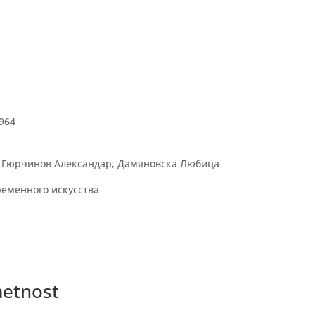
964
, Гюрчинов Александар, Дамяновска Любица
ременного искусства
metnost