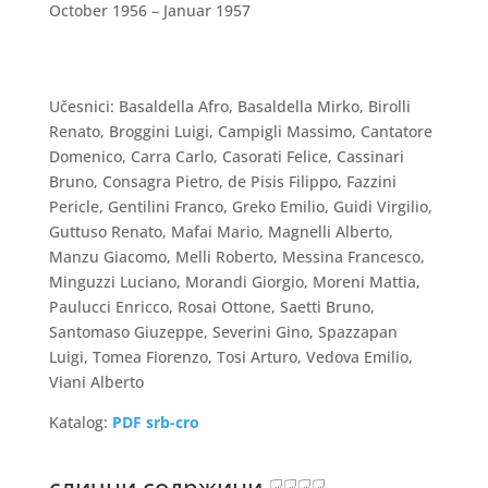
October 1956 – Januar 1957
Učesnici: Basaldella Afro, Basaldella Mirko, Birolli
Renato, Broggini Luigi, Campigli Massimo, Cantatore
Domenico, Carra Carlo, Casorati Felice, Cassinari
Bruno, Consagra Pietro, de Pisis Filippo, Fazzini
Pericle, Gentilini Franco, Greko Emilio, Guidi Virgilio,
Guttuso Renato, Mafai Mario, Magnelli Alberto,
Manzu Giacomo, Melli Roberto, Messina Francesco,
Minguzzi Luciano, Morandi Giorgio, Moreni Mattia,
Paulucci Enricco, Rosai Ottone, Saetti Bruno,
Santomaso Giuzeppe, Severini Gino, Spazzapan
Luigi, Tomea Fiorenzo, Tosi Arturo, Vedova Emilio,
Viani Alberto
Katalog:
PDF srb-cro
слични содржини ☟☟☟☟