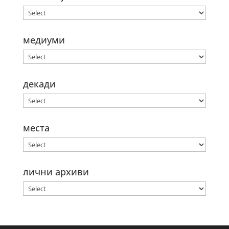
медиуми
декади
места
лични архиви