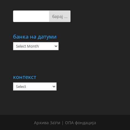
банка на датуми
банка
на
датуми
контекст
Архива ЗаУм | ОПА фондација