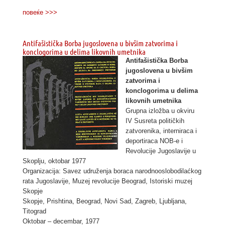
повеќе >>>
Antifašistička Borba jugoslovena u bivšim zatvorima i
konclogorima u delima likovnih umetnika
Antifašistička Borba
jugoslovena u bivšim
zatvorima i
konclogorima u delima
likovnih umetnika
Grupna izložba u okviru
IV Susreta političkih
zatvorenika, interniraca i
deportiraca NOB-e i
Revolucije Jugoslavije u
Skoplju, oktobar 1977
Organizacija: Savez udruženja boraca narodnooslobodilaćkog
rata Jugoslavije, Muzej revolucije Beograd, Istoriski muzej
Skopje
Skopje, Prishtina, Beograd, Novi Sad, Zagreb, Ljubljana,
Titograd
Oktobar – decembar, 1977