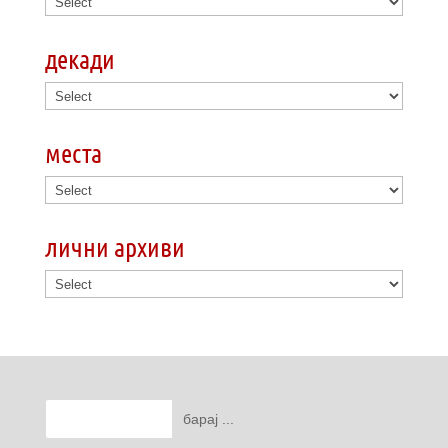
декади
места
лични архиви