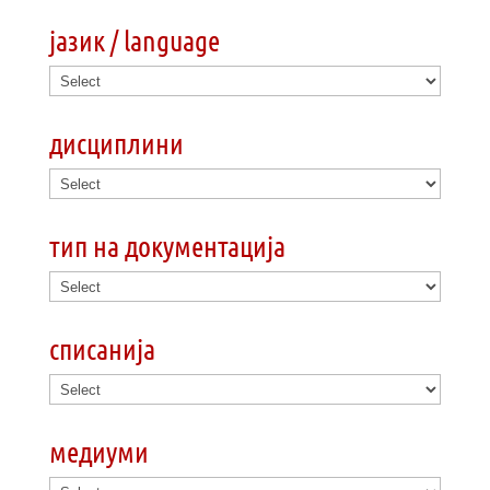
јазик / language
дисциплини
тип на документација
списанија
медиуми