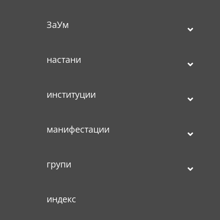
ЗаУм
настани
институции
манифестации
групи
индекс