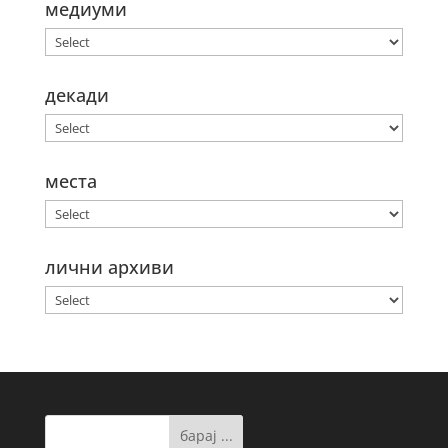
медиуми
декади
места
лични архиви