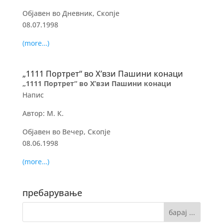
Објавен во Дневник, Скопје
08.07.1998
(more…)
„1111 Портрет“ во Х’взи Пашини конаци
„1111 Портрет“ во Х’взи Пашини конаци
Напис
Автор: М. К.
Објавен во Вечер, Скопје
08.06.1998
(more…)
пребарување