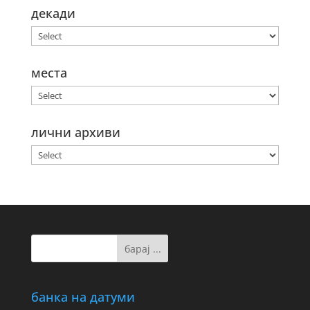
декади
места
лични архиви
банка на датуми