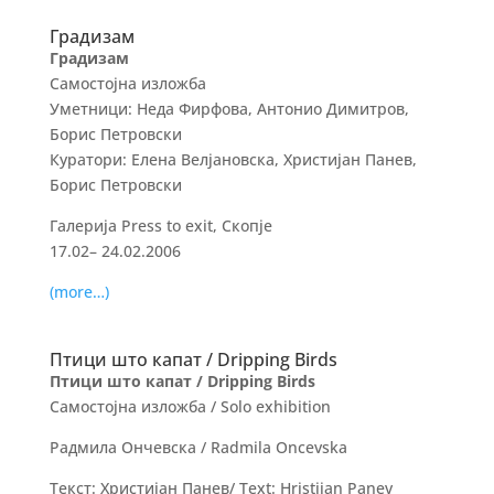
Градизам
Градизам
Самостојна изложба
Уметници: Неда Фирфова, Антонио Димитров,
Борис Петровски
Куратори: Елена Велјановска, Христијан Панев,
Борис Петровски
Галерија Press to exit, Скопје
17.02– 24.02.2006
(more…)
Птици што капат / Dripping Birds
Птици што капат / Dripping Birds
Самостојна изложба / Solo exhibition
Радмила Ончевска / Radmila Oncevska
Текст: Христијан Панев/ Text: Hristijan Panev