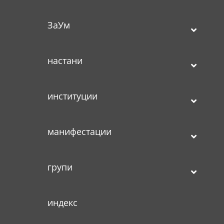
ЗаУм
настани
институции
манифестации
групи
индекс