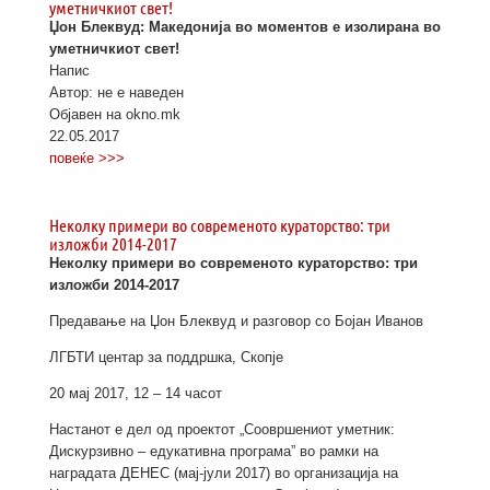
уметничкиот свет!
Џон Блеквуд: Македонија во моментов е изолирана во
уметничкиот свет!
Напис
Автор: не е наведен
Објавен на okno.mk
22.05.2017
повеќе >>>
Неколку примери во современото кураторство: три
изложби 2014-2017
Неколку примери во современото кураторство: три
изложби 2014-2017
Предавање на Џон Блеквуд и разговор со Бојан Иванов
ЛГБТИ центар за поддршка, Скопје
20 мај 2017, 12 – 14 часот
Настанот е дел од проектот „Соовршениот уметник:
Дискурзивно – едукативна програма” во рамки на
наградата ДЕНЕС (мај-јули 2017) во организација на