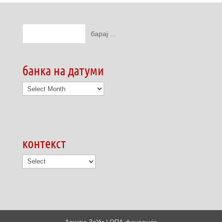
банка на датуми
банка
на
датуми
контекст