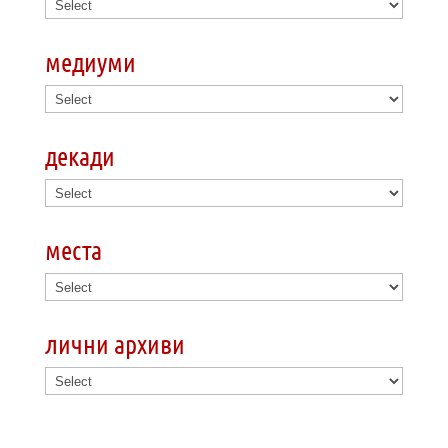
медиуми
декади
места
лични архиви