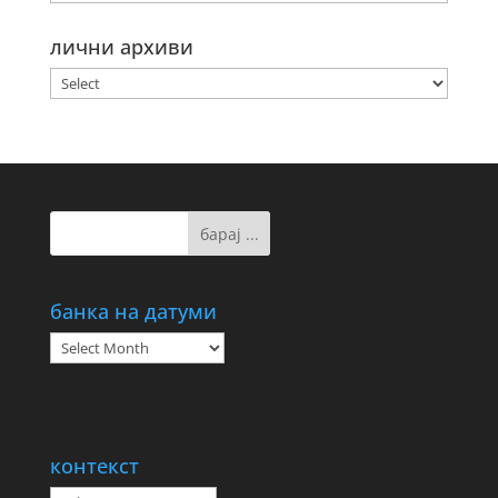
лични архиви
банка на датуми
банка
на
датуми
контекст