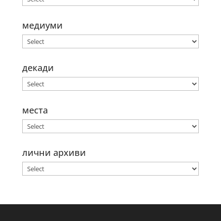
медиуми
декади
места
лични архиви