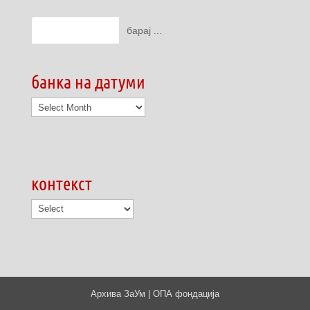
банка на датуми
банка
на
датуми
контекст
Архива ЗаУм | ОПА фондација