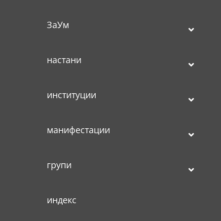
ЗаУм
настани
институции
манифестации
групи
индекс