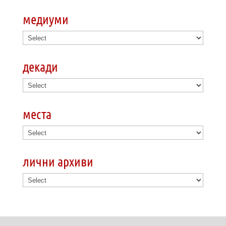
медиуми
декади
места
лични архиви