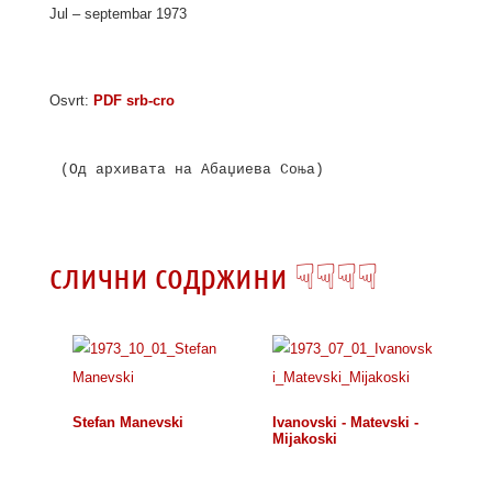
Jul – septembar 1973
Osvrt:
PDF srb-cro
(Од архивата на Абаџиева Соња)

слични содржини ☟☟☟☟
Stefan Manevski
Ivanovski - Matevski -
Mijakoski