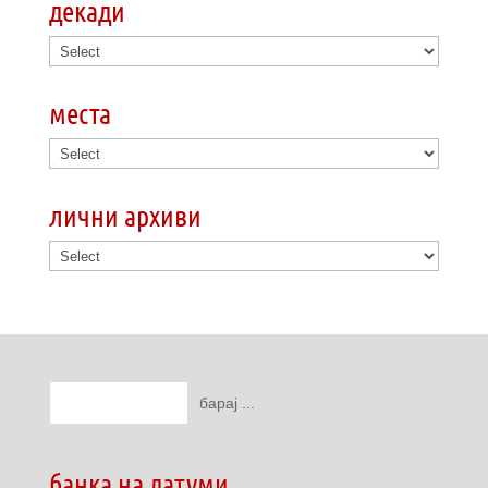
декади
места
лични архиви
банка на датуми