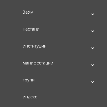
ЗаУм
настани
институции
манифестации
групи
индекс