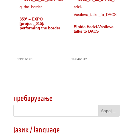
359° – EXPO
[project_015]:
Elpida Hadzi-Vasileva
performing the border
talks to DACS
13/11/2001
11/04/2012
пребарување
јазик / language