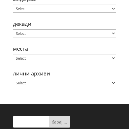
декади
места
лични архиви