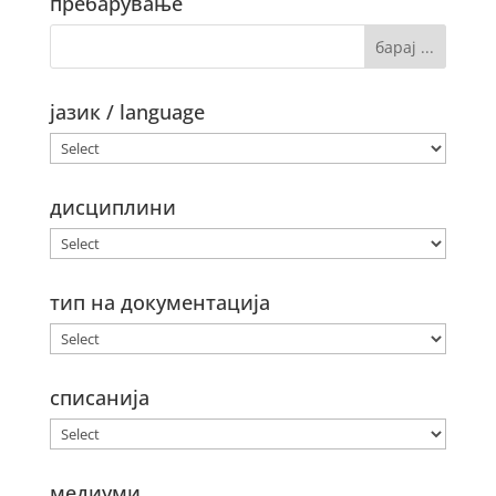
пребарување
јазик / language
дисциплини
тип на документација
списанија
медиуми