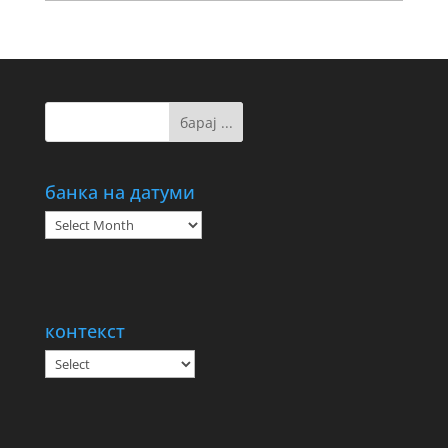
банка на датуми
банка
на
датуми
контекст