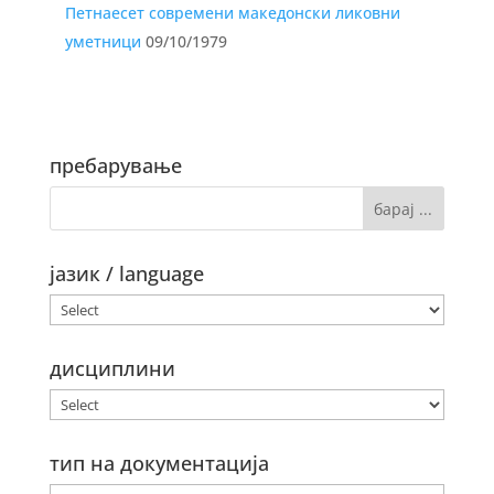
Петнаесет современи македонски ликовни
уметници
09/10/1979
пребарување
јазик / language
дисциплини
тип на документација