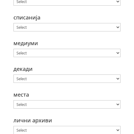
списанија
медиуми
декади
места
лични архиви