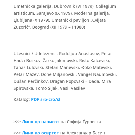
Umetnička galerija, Dubrovnik (VI 1979), Collegium
artisticum, Sarajevo (IX 1979), Moderna galerija,
Ljubljana (X 1979), Umetnički paviljon „Cvijeta
Zuzorić“, Beograd (XII 1979 – I 1980)
Učesnici / Udeleženci: Rodoljub Anastasov, Petar
Hadzi Boškov, Žarko Jakimovski, Risto Kalčevski,
Tanas Lulovski, Stefan Manevski, Đoko Matevski,
Petar Mazev, Done Miljanovski, Vangel Naumovski,
Dušan Perčinkov, Dragan Popovski – Dada, Mira
Spirovska, Tomo Šijak, Vasil Vasilev
Katalog:
PDF srb-cro/sl
>>>
Линк до написот
на Софија Ѓуровска
>>>
Линк до освртот
на Александар Басин