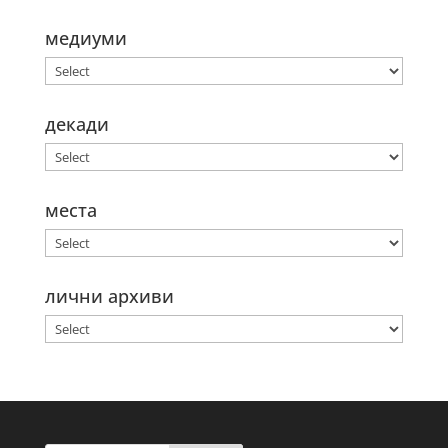
медиуми
декади
места
лични архиви