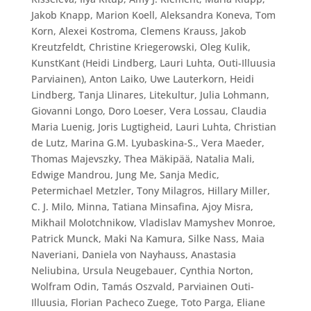
Jakob Knapp, Marion Koell, Aleksandra Koneva, Tom
Korn, Alexei Kostroma, Clemens Krauss, Jakob
Kreutzfeldt, Christine Kriegerowski, Oleg Kulik,
KunstKant (Heidi Lindberg, Lauri Luhta, Outi-Illuusia
Parviainen), Anton Laiko, Uwe Lauterkorn, Heidi
Lindberg, Tanja Llinares, Litekultur, Julia Lohmann,
Giovanni Longo, Doro Loeser, Vera Lossau, Claudia
Maria Luenig, Joris Lugtigheid, Lauri Luhta, Christian
de Lutz, Marina G.M. Lyubaskina-S., Vera Maeder,
Thomas Majevszky, Thea Mäkipää, Natalia Mali,
Edwige Mandrou, Jung Me, Sanja Medic,
Petermichael Metzler, Tony Milagros, Hillary Miller,
C. J. Milo, Minna, Tatiana Minsafina, Ajoy Misra,
Mikhail Molotchnikow, Vladislav Mamyshev Monroe,
Patrick Munck, Maki Na Kamura, Silke Nass, Maia
Naveriani, Daniela von Nayhauss, Anastasia
Neliubina, Ursula Neugebauer, Cynthia Norton,
Wolfram Odin, Tamás Oszvald, Parviainen Outi-
Illuusia, Florian Pacheco Zuege, Toto Parga, Eliane