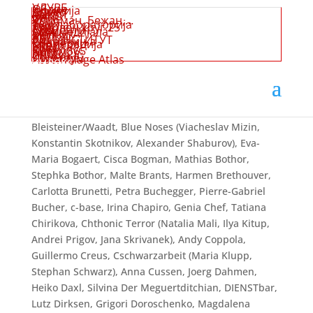
групи
УЛУВБ
Облик
Јефимија
Денес
ВДИСТ
Мугри
Gacitua Anabalon, Lothar Andree, Tatiana Antoshina,
КИКС
Јуни
77
Коџоман, Бежан,…
УСТА
1ам
Туш лабораторија
Зеро
Ликовен круг 25
Круг
Елементи
Art Ohm, (Danny Schwohl, Daniel Ziglowski), Inna
Архимедијала
ОПА
Мелник
АНП
КАПКА
АУ
Арт ИНСТИТУТ
Свирачиња
Ефемерки
Кооперација
Моми
SЕЕ
Artemova, Zbynek Baladran,
Jovan Balov
, Vincent
Кула
Сибелиус
Патем365
NaN
АКСЦ
СЦ Дуња
Пресек
Колегиум
Assemblage Atlas
индекс
Barré, Diani Barreto, Oliver Bedorf, Karin Bergdolt,
Margo van Berkum, Derec Besant, Gerson
Bettencourt, Klaus Beyer, Sabine Beyerle, Gaby Bila-
Günther, Hadmut Bittiger, Anne Bleisteiner,
Bleisteiner/Waadt, Blue Noses (Viacheslav Mizin,
Konstantin Skotnikov, Alexander Shaburov), Eva-
Maria Bogaert, Cisca Bogman, Mathias Bothor,
Stephka Bothor, Malte Brants, Harmen Brethouver,
Carlotta Brunetti, Petra Buchegger, Pierre-Gabriel
Bucher, c-base, Irina Chapiro, Genia Chef, Tatiana
Chirikova, Chthonic Terror (Natalia Mali, Ilya Kitup,
Andrei Prigov, Jana Skrivanek), Andy Coppola,
Guillermo Creus, Cschwarzarbeit (Maria Klupp,
Stephan Schwarz), Anna Cussen, Joerg Dahmen,
Heiko Daxl, Silvina Der Meguertditchian, DIENSTbar,
Lutz Dirksen, Grigori Doroschenko, Magdalena