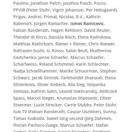
Paulino, Jonathan Petch, Josefina Posch, Pozzo,
PPVIB (Peter Stuhr, Vignir Johanson, Per Hebsgaard),
Prigov, Andrei, Primat, Nicolas, R.V., Kathrin
Rabenort, Jürgen Ramacher,
Ismet Ramicevic
,
Fabian Randerath, Hagen Rehborn, David Reuter,
Theodor di Ricco, Daniela Risch, Elena Rodnikova,
Matthias Roehrborn, Römer + Römer, Chris Roewer,
Rollrasen-Sushi, G. Rosso, Salon Bruit, Ekatherina
Savtchenko, Janne Schaefer, Marcus Schaefer,
Scharfweiss, Roland Schimmel, Karin Schlechter,
Nadja Schoellhammer, Marike Schuurman, Stephan
Schwarz, Jacob Sennek, Farkhondel Sharoudi, Elena
Shlienkova, Oliver Siebeck, Alla Sieg, Stepanka
Simlova, Kathrin Sohn, Leonid Sokhranskij, Addicted
Spass, Marcel Steger, Krunoslav Stipesevic, Oliver
Stoermer, Luzie Strecker, Carrie Stubbs, Peter Stuhr,
Sub.TV (Fabian Randerath, Caspar Uszleber), Sunny,
Tomas Svoboda, Sweet long second (Jörg Dahmen,
Florian Pacheco Zuege, Marcus Schaefer, Stefan
Gerke), Katia Tangian, Sergei Terentjev, Testform