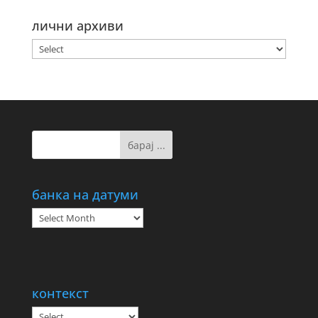
лични архиви
банка на датуми
банка
на
датуми
контекст