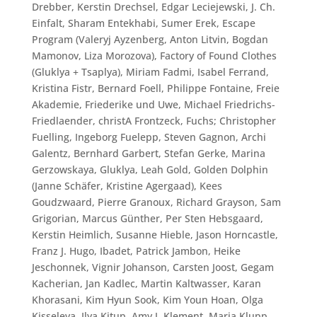
Drebber, Kerstin Drechsel, Edgar Leciejewski, J. Ch.
Einfalt, Sharam Entekhabi, Sumer Erek, Escape
Program (Valeryj Ayzenberg, Anton Litvin, Bogdan
Mamonov, Liza Morozova), Factory of Found Clothes
(Gluklya + Tsaplya), Miriam Fadmi, Isabel Ferrand,
Kristina Fistr, Bernard Foell, Philippe Fontaine, Freie
Akademie, Friederike und Uwe, Michael Friedrichs-
Friedlaender, christA Frontzeck, Fuchs; Christopher
Fuelling, Ingeborg Fuelepp, Steven Gagnon, Archi
Galentz, Bernhard Garbert, Stefan Gerke, Marina
Gerzowskaya, Gluklya, Leah Gold, Golden Dolphin
(Janne Schäfer, Kristine Agergaad), Kees
Goudzwaard, Pierre Granoux, Richard Grayson, Sam
Grigorian, Marcus Günther, Per Sten Hebsgaard,
Kerstin Heimlich, Susanne Hieble, Jason Horncastle,
Franz J. Hugo, Ibadet, Patrick Jambon, Heike
Jeschonnek, Vignir Johanson, Carsten Joost, Gegam
Kacherian, Jan Kadlec, Martin Kaltwasser, Karan
Khorasani, Kim Hyun Sook, Kim Youn Hoan, Olga
Kisseleva, Ilya Kitup, Amy J. Klement, Maria Klupp,