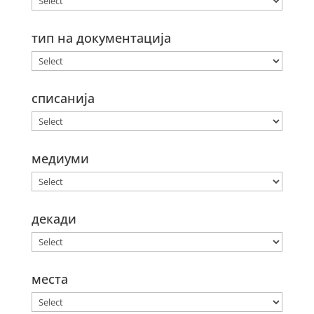
тип на документација
списанија
медиуми
декади
места