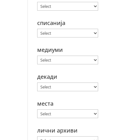
списанија
медиуми
декади
места
лични архиви