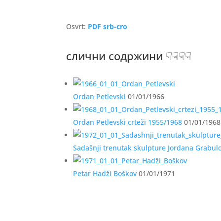
Osvrt:
PDF srb-cro
слични содржини ☟☟☟☟
Ordan Petlevski
01/01/1966
Ordan Petlevski crteži 1955/1968
01/01/1968
Sadašnji trenutak skulpture Jordana Grabul
Petar Hadži Boškov
01/01/1971