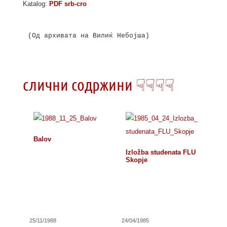
Katalog:
PDF srb-cro
(Од архивата на Вилиќ Небојша)

слични содржини ☟☟☟☟
Balov
Izložba studenata FLU
Skopje
25/11/1988
24/04/1985