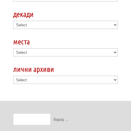
декади
места
лични архиви