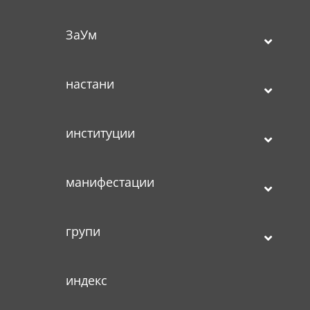
ЗаУм
настани
институции
манифестации
групи
индекс