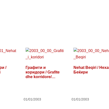
ри /
Графити и
Nehat Beqiri / Неха
i
коридори / Grafite
Беќири
dhe korridore/
Graffiti…
01/01/2003
01/01/2003