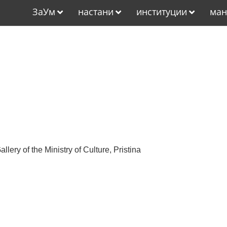
ЗаУм
настани
институции
ман
allery of the Ministry of Culture, Pristina