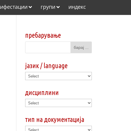
ифестации
групи
индекс
пребарување
јазик / language
дисциплини
тип на документација