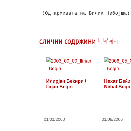
(Од архивата на Вилиќ Небојша)
слични содржини ☟☟☟☟
Илирјан Беќири /
Нехат Беќи
Ilirjan Beqiri
Nehat Beqir
01/01/2003
01/05/2006