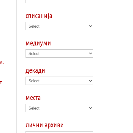
списанија
медиуми
декади
т
места
лични архиви