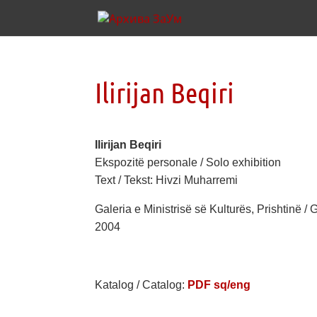
Ilirijan Beqiri
Ilirijan Beqiri
Ekspozitë personale / Solo exhibition
Text / Tekst: Hivzi Muharremi
Galeria e Ministrisë së Kulturës, Prishtinë / G
2004
Katalog / Catalog:
PDF sq/eng