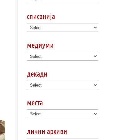
списанија
медиуми
декади
места
лични архиви