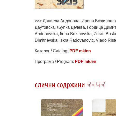
>>> Даниела Андонова, Ирена Божиновск
Даутовска, Љупка Делева, Гордица Димит
Andonovska, Irena Bozinovska, Zoran Bosko
Dimitrievska, Iskra Radovanovic, Vlado Rist
Каталог / Catalog:
PDF mk/en
Програма / Program:
PDF mk/en
слични содржини ☟☟☟☟