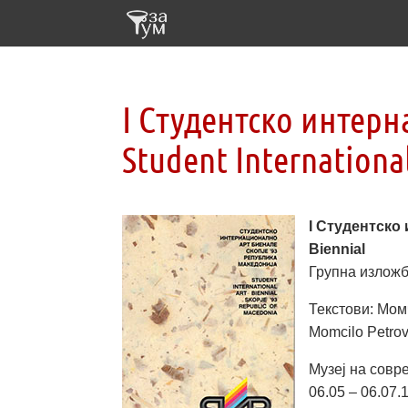
I Студентско интерн
Student International
I Студентско 
Biennial
Групна изложба
Текстови: Мом
Momcilo Petrov
Музеј на совре
06.05 – 06.07.