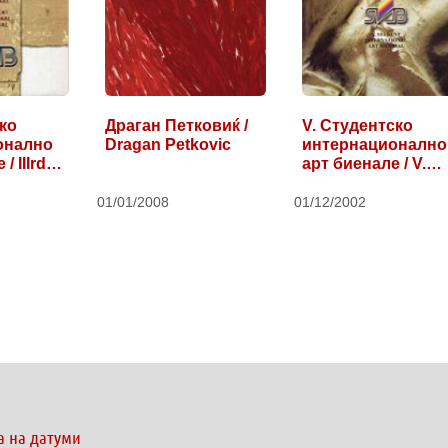
ско
Драган Петковиќ /
V. Студентско
онално
Dragan Petkovic
интернационално
 / IIIrd…
арт биенале / V.…
01/01/2008
01/12/2002
а на датуми