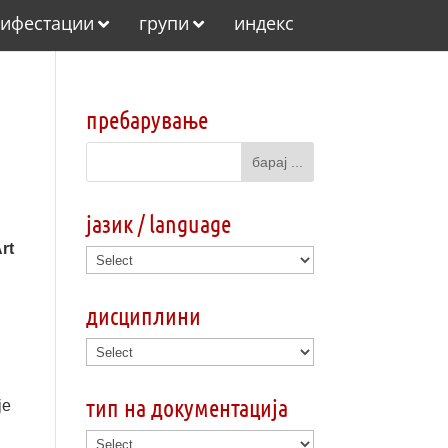
ифестации
групи
индекс
пребарување
јазик / language
rt
дисциплини
тип на документација
je