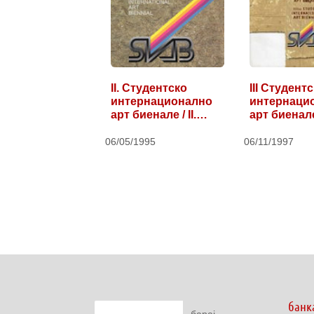
II. Студентско
III Студент
интернационално
интернаци
арт биенале / II.…
арт биенале
06/05/1995
06/11/1997
банк