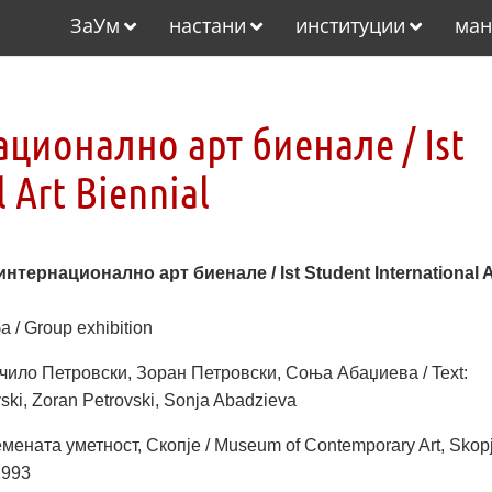
ЗаУм
настани
институции
ман
ационално арт биенале / Ist
 Art Biennial
интернационално арт биенале / Ist Student International A
 / Group exhibition
чило Петровски, Зоран Петровски, Соња Абаџиева / Text:
ski, Zoran Petrovski, Sonja Abadzieva
мената уметност, Скопје / Museum of Contemporary Art, Skop
1993