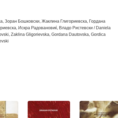
а, Зоран Бошковски, Жаклина Глигориевска, Гордана
риевска, Искра Радовановиќ, Владо Ристевски / Daniela
vski, Zaklina Gligorievska, Gordana Dautovska, Gordica
evski