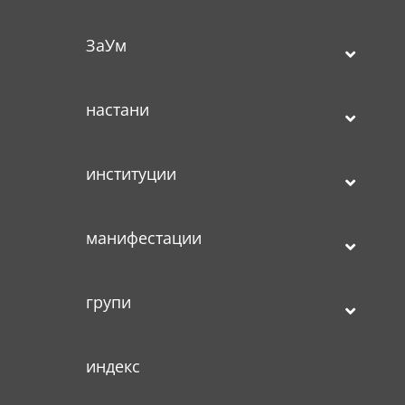
ЗаУм
настани
институции
манифестации
групи
индекс