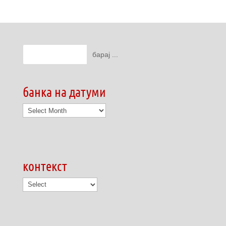
банка на датуми
банка
на
датуми
контекст