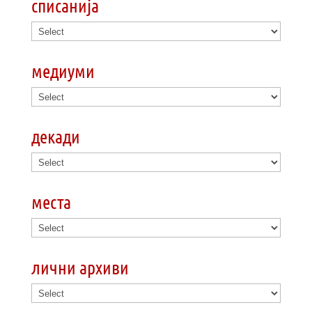
списанија
медиуми
декади
места
лични архиви