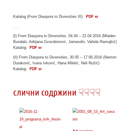
Katalog (From Diaspora to Diversities III):
PDF sr
. . .
(I) From Diaspora to Diversities, 04.04 – 22.04.2016 (Mladen
Bundalo, Adrijana Gvozdenović, Jamesdin, Vahida Ramujkić)
Katalog:
PDF sr
(II) From Diaspora to Diversities, 30.05 – 17.06.2016 (Nermin
Duraković, Ivana Ivković, Hana Miletić, Neli Ružić)
Katalog:
PDF sr
слични содржини ☟☟☟☟