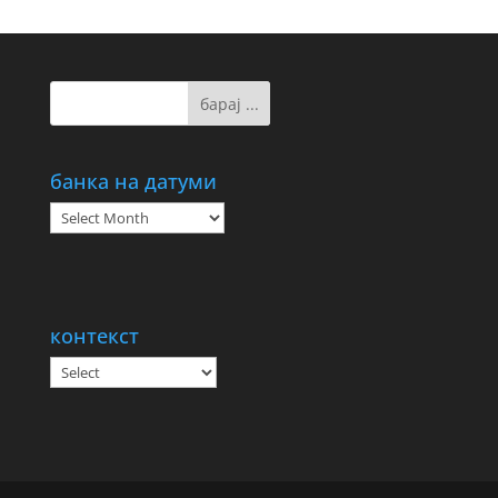
банка на датуми
банка
на
датуми
контекст