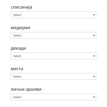
списанија
медиуми
декади
места
лични архиви