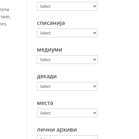
Кети
rsem,
списанија
nes,
медиуми
декади
места
лични архиви