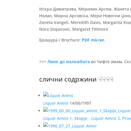
Искра Димитрова, Мерилин Арсем, Жанета В
Нолан, Мирна Арсовска, Мери Новотни Џонс, 
Zaneta Vangeli, Meredith Davis, Margarita Kis
Nora Stojanovic, Margaret Tittmore
Брошура / Brochure:
PDF mk/en
>>>
Линк до изложбата
во Чифте амам, Ско
слични содржини ☟☟☟☟
Liquor Amnii
14/06/1997
Liquor Amnii 1, Skopje - Liquor Amnii 2, Pro