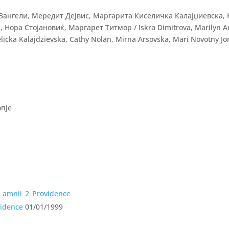
ангели, Мередит Дејвис, Маргарита Киселичка Калајџиевска, 
Нора Стојановиќ, Маргарет Титмор / Iskra Dimitrova, Marilyn A
elicka Kalajdzievska, Cathy Nolan, Mirna Arsovska, Mari Novotny Jo
пје
vidence
01/01/1999