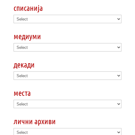
списанија
медиуми
декади
места
лични архиви