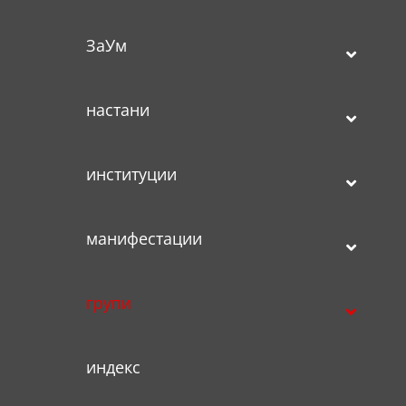
ЗаУм
настани
институции
манифестации
групи
индекс