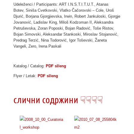
Udeleženci / Participants: ART I.N.S.T.I.T.U.T., Atanas
Botev, Siniša Cvetkovski, Vlatko Čačorovski – Cole, Uroš
Djurić, Borjana Gjorgjievska, Irwin, Robert Jankuloski, Gjorgje
Jovanović, Ladislav King, Miloš Kodzoman II, Aleksandra
Petruševska, Zoran Poposki, Bojan Radović, Toše Ristov,
Bojan Simovski, Aleksandar Stankoski, Miroslav Stojanović,
Predrag Terzić, Nina Todorović, Igor Toševski, Žaneta
Vangeli, Zero, Irena Paskali
Katalog / Catalog:
PDF sl/eng
Flyer / Letak:
PDF sl/eng
слични содржини ☟☟☟☟