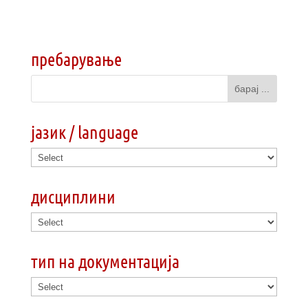
пребарување
јазик / language
дисциплини
тип на документација