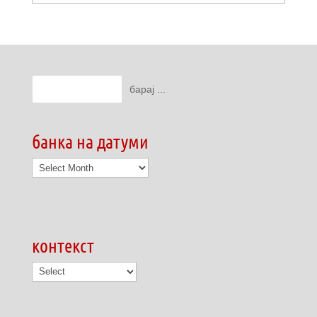
банка на датуми
банка
на
датуми
контекст