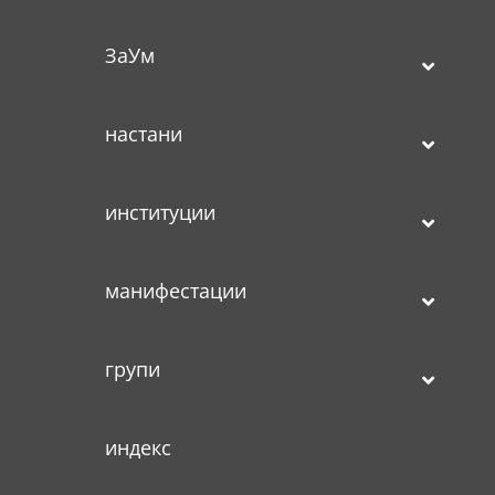
ЗаУм
настани
институции
манифестации
групи
индекс