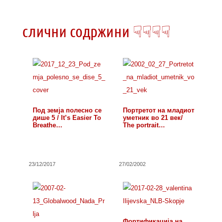
.
слични содржини ☟☟☟☟
Под земја полесно се
Портретот на младиот
дише 5 / It’s Easier To
уметник во 21 век/
Breathe…
The portrait…
23/12/2017
27/02/2002
Фортификација на