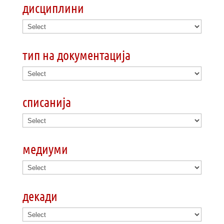
дисциплини
тип на документација
списанија
медиуми
декади