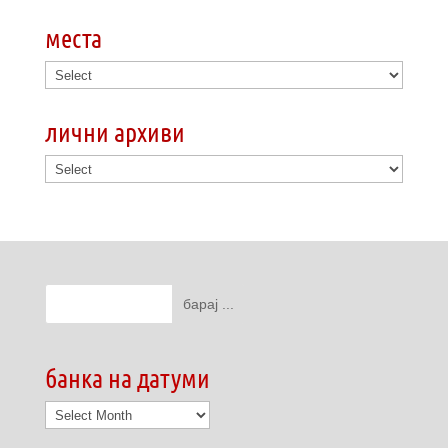
места
лични архиви
банка на датуми
банка
на