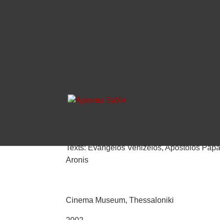
Comics Stories in the
Comics Stories in the Balkans
Group exhibition
Texts: Evangelos Venizelos, Apostolos Papa
Aronis
Cinema Museum, Thessaloniki