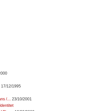
2000
s
17/12/1995
kans /…
23/10/2001