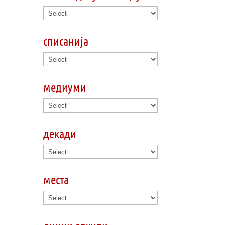
списанија
медиуми
декади
места