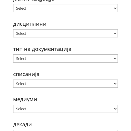
дисциплини
тип на документација
списанија
медиуми
декади