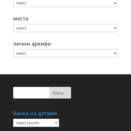
места
лични архиви
банка на датуми
банка
на