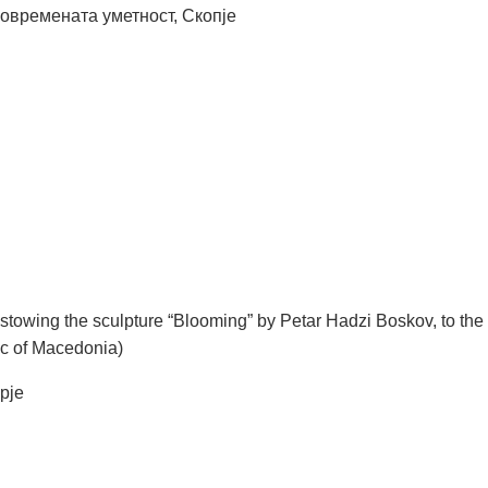
современата уметност, Скопје
estowing the sculpture “Blooming” by Petar Hadzi Boskov, to the
ic of Macedonia)
opje