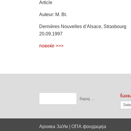
Article
Auteur: M. Bt.
Dernières Nouvelles d’Alsace, Strasbourg
20.09.1997
повеќе >>>
банк
банк
на
дату
Архива ЗаУм | ОПА фондација