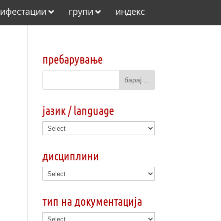
ифестации
групи
индекс
пребарување
јазик / language
дисциплини
тип на документација