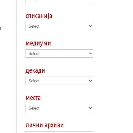
списанија
n
медиуми
декади
места
лични архиви