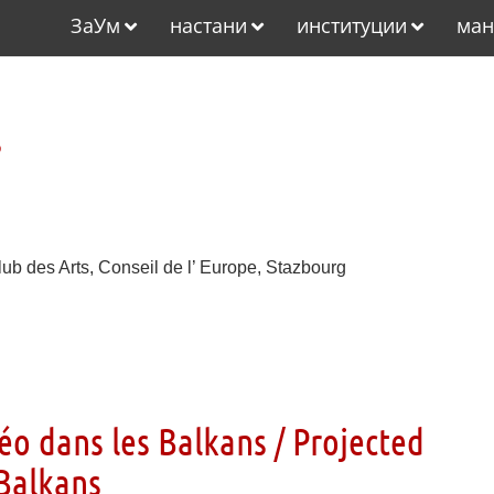
ЗаУм
настани
институции
ман
s
lub des Arts, Conseil de l’ Europe, Stazbourg
éo dans les Balkans / Projected
 Balkans