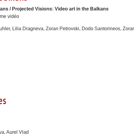
ans / Projected Visions: Video art in the Balkans
mme vidéo
uhler, Lilia Dragneva, Zoran Petrovski, Dodo Santorineos, Zora
es
va, Aurel Vlad