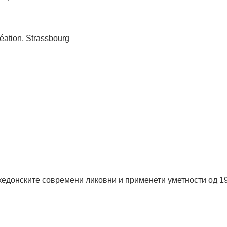
éation, Strassbourg
акедонските современи ликовни и применети уметности од 1