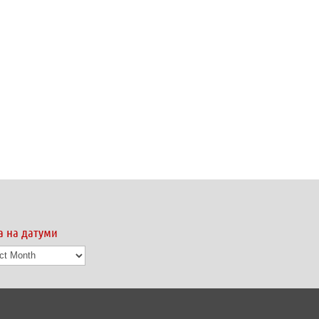
а на датуми
а
ми