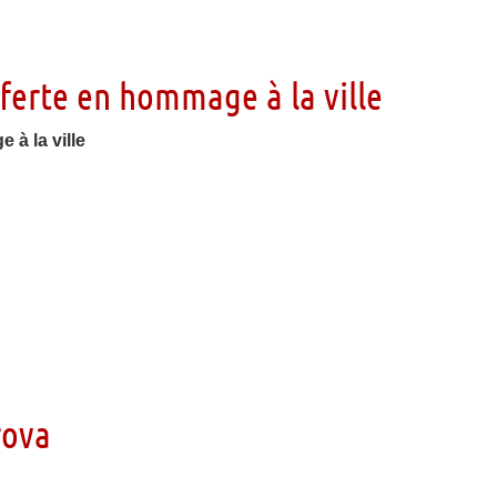
fferte en hommage à la ville
 à la ville
rova