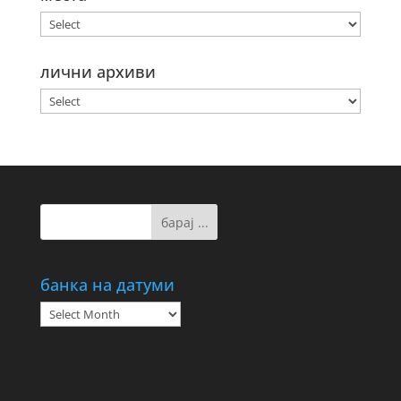
лични архиви
банка на датуми
банка
на
датуми