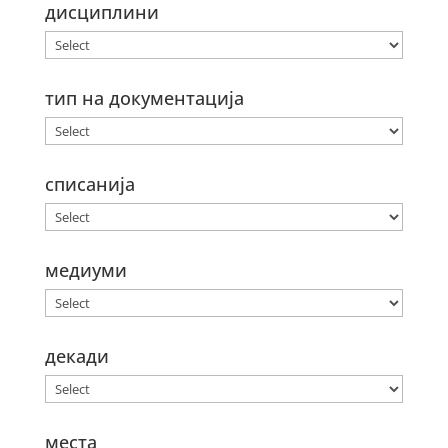
дисциплини
тип на документација
списанија
медиуми
декади
места