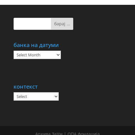
банка на датуми
банка
на
датуми
контекст
Архива ЗаУм | ОПА фондација