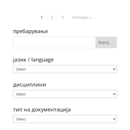
1
2
3
постари »
пребарување
јазик / language
дисциплини
тип на документација