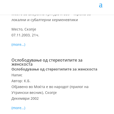
степен галеријата
Место за визуелна култура и 359 – Мрежа за
локални и субалтерни херменевтики
Место, Скопје
07.11.2003, 21ч.
(more…)
Ослободување од стереотипите за
женскоста
Ослободување од стереотипите за женскоста
Напис
Автор: К.Б.
Објавено во Моќта е во народот (прилог на
Утрински весник), Скопје
Декември 2002
(more…)