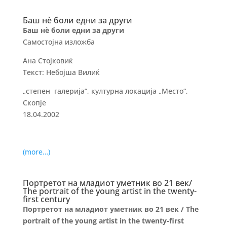
Баш нѐ боли едни за други
Баш нѐ боли едни за други
Самостојна изложба
Ана Стојковиќ
Текст: Небојша Вилиќ
„степен галерија”, културна локација „Место“,
Скопје
18.04.2002
(more…)
Портретот на младиот уметник во 21 век/
The portrait of the young artist in the twenty-
first century
Портретот на младиот уметник во 21 век / The
portrait of the young artist in the twenty-first