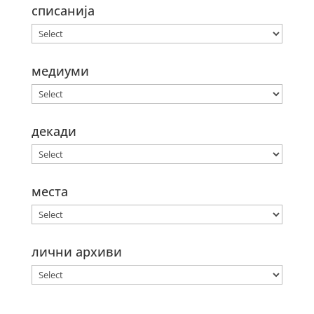
списанија
медиуми
декади
места
лични архиви