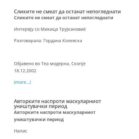
Сликите не смеат да останат непогледнати
Сликите не смеат да останат непогледнати
Интервју со Микица Трујкановиќ
Разговарала: Гордана Колевска
Објавено во Теа модерна, Скопје
18.12.2002
(more…)
Авторките наспроти маскуларниот
уништувачки период
Авторките наспроти маскуларниот
уништувачки период
Напис