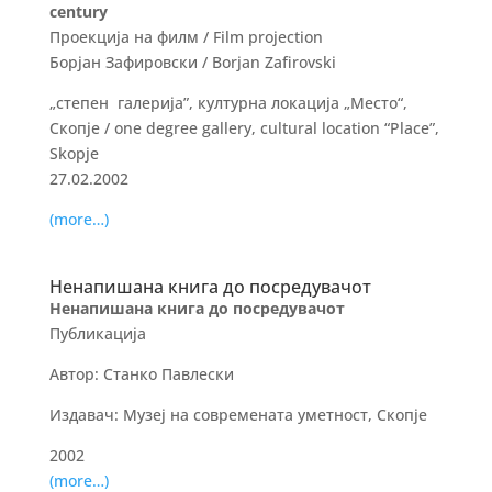
century
Проекција на филм / Film projection
Борјан Зафировски / Borjan Zafirovski
„степен галерија”, културна локација „Место“,
Скопје / one degree gallery, cultural location “Place”,
Skopje
27.02.2002
(more…)
Ненапишана книга до посредувачот
Ненапишана книга до посредувачот
Публикација
Автор: Станко Павлески
Издавач: Музеј на современата уметност, Скопје
2002
(more…)