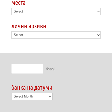
места
лични архиви
банка на датуми
банка
на
датуми