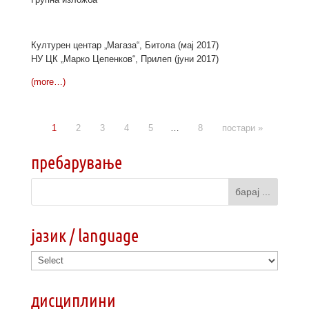
Културен центар „Магаза“, Битола (мај 2017)
НУ ЦК „Марко Цепенков“, Прилеп (јуни 2017)
(more…)
1
2
3
4
5
…
8
постари »
пребарување
јазик / language
дисциплини