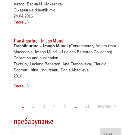
Автор: Весна И. Илиевска
Објавен на dnevnik.mk
24.04.2016
(more…)
Transfiguring – Imago Mundi
Transfiguring – Imago Mundi
(Contemporary Artists from
Macedonia, Imago Mundi – Luciano Benetton Collection)
Collection and publication
Texts by Luciano Benetton, Ana Frangovska, Claudio
Scorretti, Irina Ungureanu, Sonja Abadjieva
2016
(more…)
1
2
3
4
5
…
21
постари »
пребарување