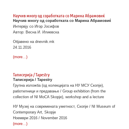
Научив многу од соработката со Марина Абрамовиќ
Научив многу од соработката со Марина Абрамовиќ
Интервју со Игор Јосифов
Автор: Весна И. Илиевска
Објавено на dnevnik.mk
24.11.2016
(more…)
Таписерија / Tapestry
Таписерија / Tapestry
Групна изложба (од колекцијата на НУ МСУ Скопје),
работилници и предавање / Group exhibition (from the
collection of NI MoCA Skopje), workshop and a lecture
НУ Музеј на современата уметност, Скопје / NI Museum of
Contemporary Art, Skopje
Ноември 2016 / November 2016
(more…)