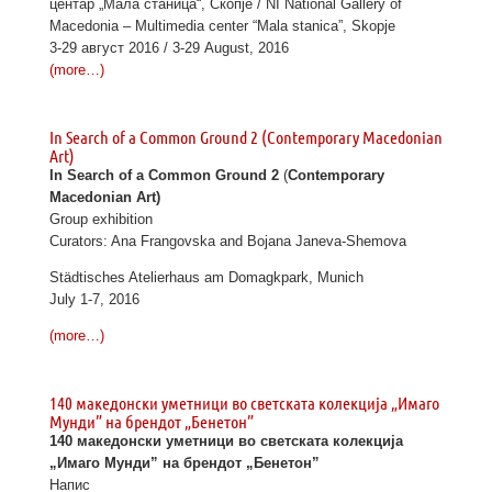
центар „Мала станица“, Скопје / NI National Gallery of
Macedonia – Multimedia center “Mala stanica”, Skopje
3-29 август 2016 / 3-29 August, 2016
(more…)
In Search of a Common Ground 2 (Contemporary Macedonian
Art)
In Search of a Common Ground 2
(
Contemporary
Macedonian Art)
Group exhibition
Curators: Ana Frangovska and Bojana Janeva-Shemova
Städtisches Atelierhaus am Domagkpark, Munich
July 1-7, 2016
(more…)
140 македонски уметници во светската колекција „Имаго
Мунди” на брендот „Бенетон”
140 македонски уметници во светската колекција
„Имаго Мунди” на брендот „Бенетон”
Напис