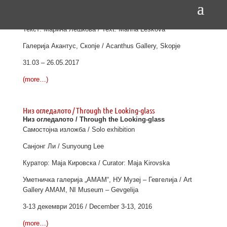
Дијана Томиќ Радевска / Dijana Tomik Radevska
Текст: Марина Лешкова / Text: Marina Leskova
Галерија Акантус, Скопје / Acanthus Gallery, Skopje
31.03 – 26.05.2017
(more…)
Низ огледалото / Through the Looking-glass
Низ огледалото / Through the Looking-glass
Самостојна изложба / Solo exhibition
Санјонг Ли / Sunyoung Lee
Куратор: Маја Кировска / Curator: Maja Kirovska
Уметничка галерија „АМАМ“, НУ Музеј – Гевгелија / Art
Gallery AMAM, NI Museum – Gevgelija
3-13 декември 2016 / December 3-13, 2016
(more…)