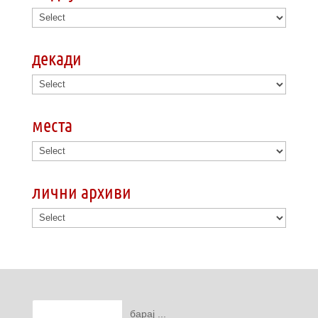
декади
места
лични архиви