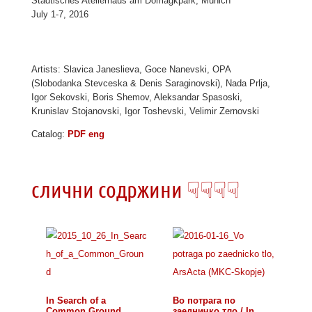
Städtisches Atelierhaus am Domagkpark, Munich
July 1-7, 2016
Artists: Slavica Janeslieva, Goce Nanevski, OPA
(Slobodanka Stevceska & Denis Saraginovski), Nada Prlja,
Igor Sekovski, Boris Shemov, Aleksandar Spasoski,
Krunislav Stojanovski, Igor Toshevski, Velimir Zernovski
Catalog:
PDF eng
слични содржини ☟☟☟☟
In Search of a
Во потрага по
Common Ground
заедничко тло / In