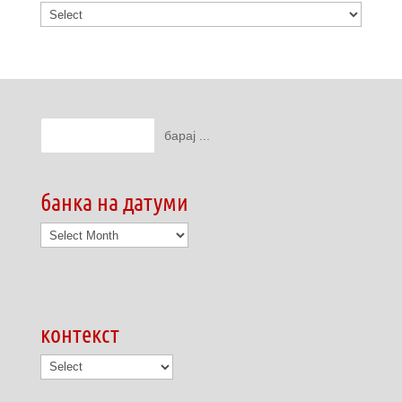
банка на датуми
банка
на
датуми
контекст