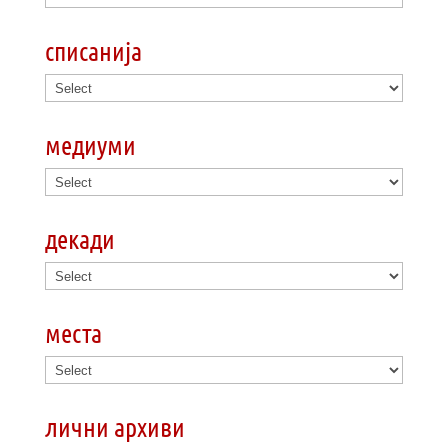
списанија
медиуми
декади
места
лични архиви