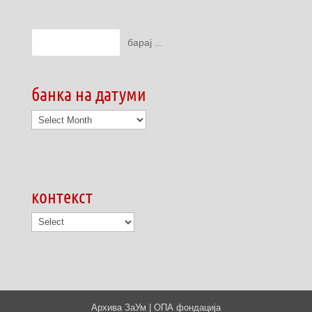
банка на датуми
банка
на
датуми
контекст
Архива ЗаУм | ОПА фондација