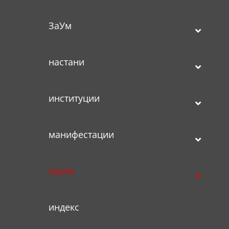
ЗаУм
настани
институции
манифестации
групи
индекс