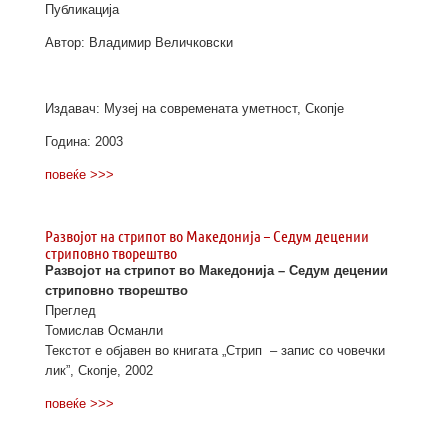
Публикација
Автор: Владимир Величковски
Издавач: Музеј на современата уметност, Скопје
Година: 2003
повеќе >>>
Развојот на стрипот во Македонија – Седум децении
стриповно творештво
Развојот на стрипот во Македонија – Седум децении
стриповно творештво
Преглед
Томислав Османли
Текстот е објавен во книгата „Стрип – запис со човечки
лик”, Скопје, 2002
повеќе >>>