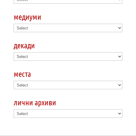
медиуми
декади
места
лични архиви