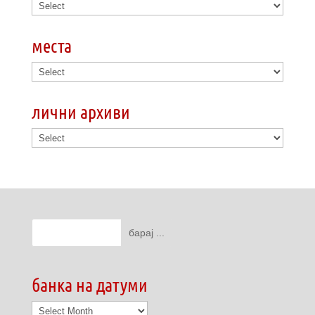
места
лични архиви
банка на датуми
банка