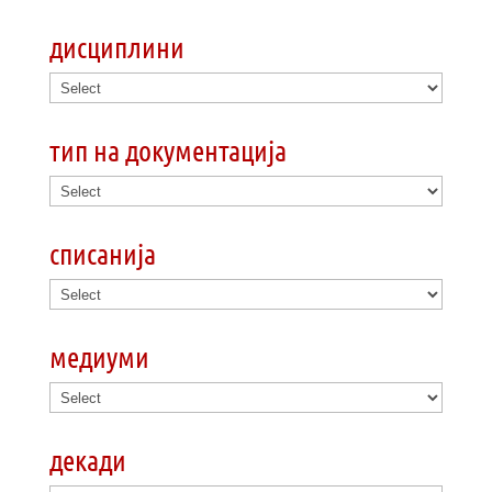
дисциплини
тип на документација
списанија
медиуми
декади