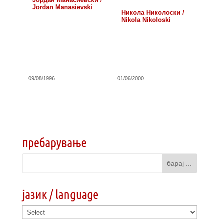
Jordan Manasievski
Никола Николоски /
Nikola Nikoloski
09/08/1996
01/06/2000
пребарување
јазик / language