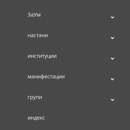
ЗаУм
настани
институции
манифестации
групи
индекс