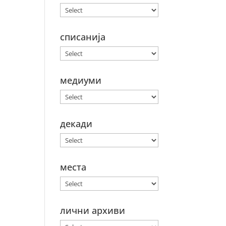
списанија
медиуми
декади
места
лични архиви