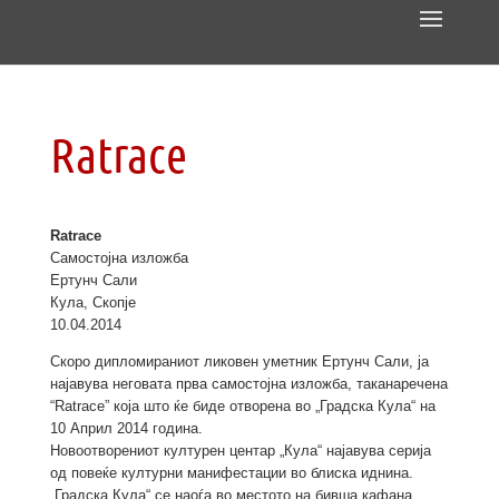
Ratrace
Ratrace
Самостојна изложба
Ертунч Сали
Кула, Скопје
10.04.2014
Скоро дипломираниот ликовен уметник Ертунч Сали, ја
најавува неговата прва самостојна изложба, таканаречена
“Ratrace” која што ќе биде отворена во „Градска Кула“ на
10 Април 2014 година.
Новоотворениот културен центар „Кула“ најавува серија
од повеќе културни манифестации во блиска иднина.
„Градска Кула“ се наоѓа во местото на бивша кафана