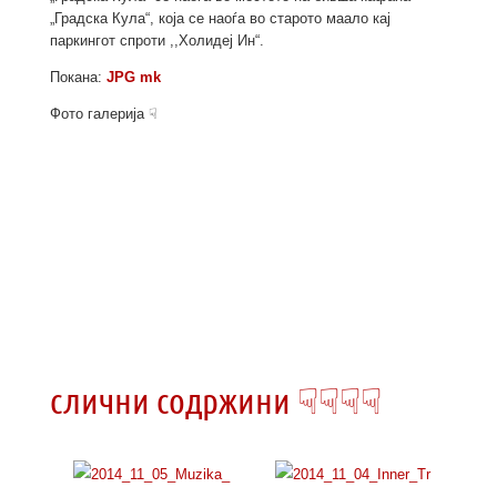
„Градска Кула“, која се наоѓа во старото маало кај
паркингот спроти ,,Холидеј Ин“.
Покана:
JPG mk
Фото галерија ☟
слични содржини ☟☟☟☟