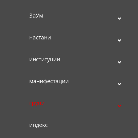
ЗаУм
настани
институции
манифестации
групи
индекс