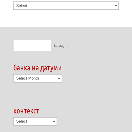
банка на датуми
банка
на
датуми
контекст